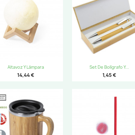
Vista rápida
Vista rápida


Altavoz Y Lámpara
Set De Bolígrafo Y...
14,44 €
1,45 €