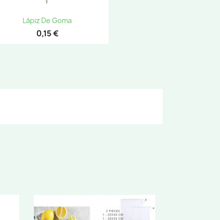
Vista rápida

Lápiz De Goma
0,15 €