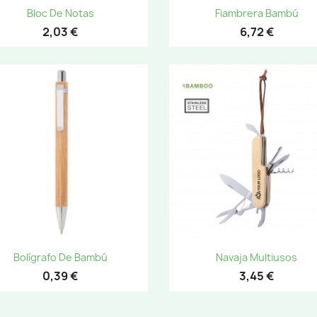
Vista rápida
Vista rápida


Bloc De Notas
Fiambrera Bambú
2,03 €
6,72 €
Vista rápida
Vista rápida


Bolígrafo De Bambú
Navaja Multiusos
0,39 €
3,45 €