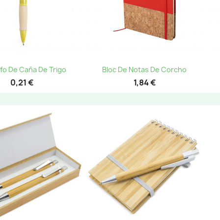
Vista rápida
Vista rápida


afo De Caña De Trigo
Bloc De Notas De Corcho
+1
0,21 €
1,84 €