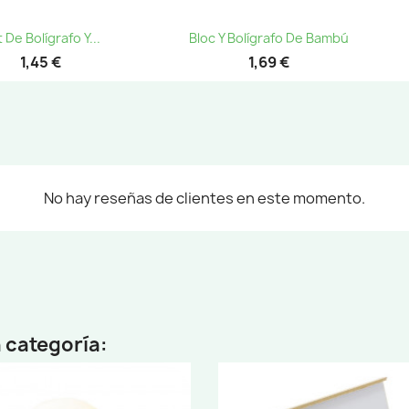
Vista rápida
Vista rápida


 De Bolígrafo Y...
Bloc Y Bolígrafo De Bambú
1,45 €
1,69 €
No hay reseñas de clientes en este momento.
 categoría: