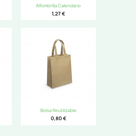
Vista rápida

Alfombrilla Calendario
1,27 €
Vista rápida

Bolsa Reutilizable
0,80 €