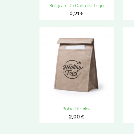
Vista rápida

Bolígrafo De Caña De Trigo
+1
0,21 €
Vista rápida

Bolsa Térmica
2,00 €