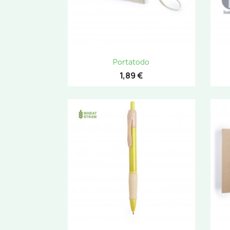
Vista rápida

Portatodo
1,89 €