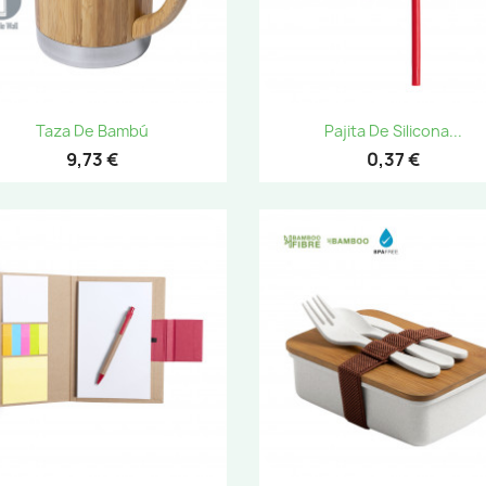
Vista rápida
Vista rápida


Taza De Bambú
Pajita De Silicona...
9,73 €
0,37 €