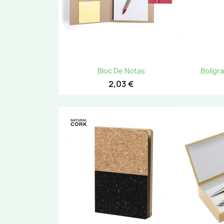
Vista rápida

Bloc De Notas
Bolígr
2,03 €