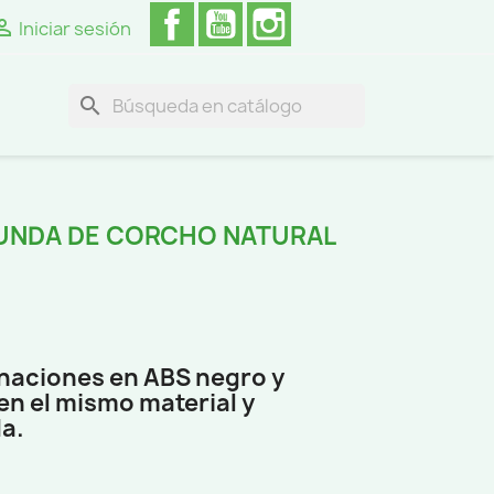
Facebook
YouTube
Instagram

Iniciar sesión
search
UNDA DE CORCHO NATURAL
inaciones en ABS negro y
n el mismo material y
a.