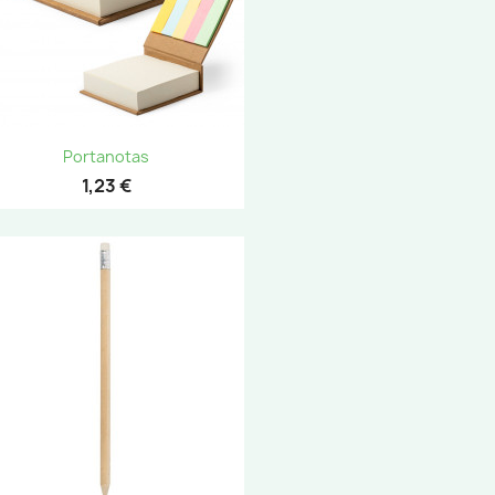
Vista rápida

Portanotas
1,23 €