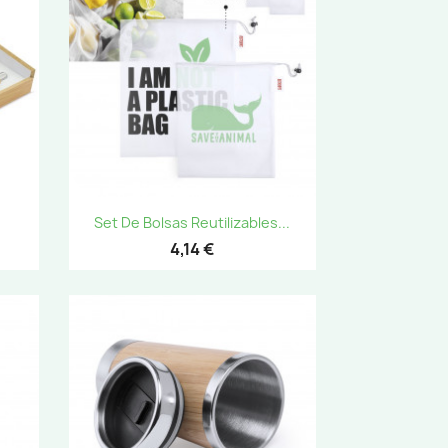
Vista rápida

Set De Bolsas Reutilizables...
4,14 €