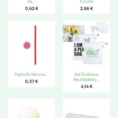
De...
Corcho
0,62 €
2,66 €
Pajita De Silicona...
Set De Bolsas
Reutilizables...
0,37 €
4,14 €