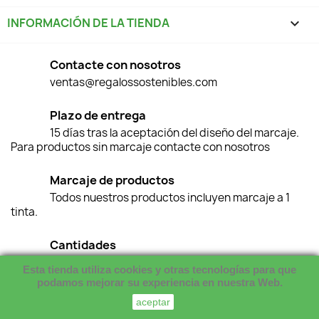
INFORMACIÓN DE LA TIENDA
keyboard_arrow_down
Contacte con nosotros
ventas@regalossostenibles.com
Plazo de entrega
15 días tras la aceptación del diseño del marcaje.
Para productos sin marcaje contacte con nosotros
Marcaje de productos
Todos nuestros productos incluyen marcaje a 1
tinta.
Cantidades
Para menos cantidades del producto contacte
Esta tienda utiliza cookies y otras tecnologías para que
con nosotros
podamos mejorar su experiencia en nuestra Web.
© 2026 - Regalos Sostenibles
aceptar
Whataspp Live Chat
Whataspp Live Chat