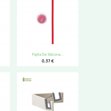
Vista rápida

Pajita De Silicona...
0,37 €