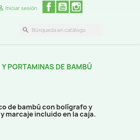
Facebook
YouTube
Instagram

Iniciar sesión
search
O Y PORTAMINAS DE BAMBÚ
co de bambú con bolígrafo y
y marcaje incluido en la caja.