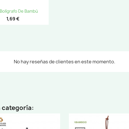
Vista rápida

 Bolígrafo De Bambú
1,69 €
No hay reseñas de clientes en este momento.
 categoría: