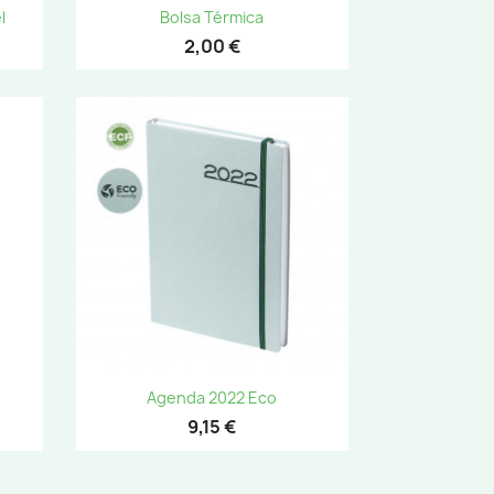
Vista rápida

l
Bolsa Térmica
2,00 €
Vista rápida

Agenda 2022 Eco
9,15 €