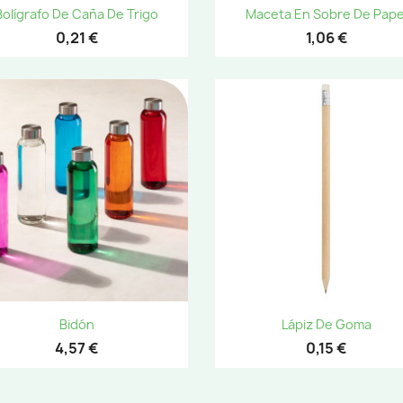
Vista rápida
Vista rápida


Bolígrafo De Caña De Trigo
Maceta En Sobre De Pape
+1
0,21 €
1,06 €
Vista rápida
Vista rápida


Bidón
Lápiz De Goma
4,57 €
0,15 €