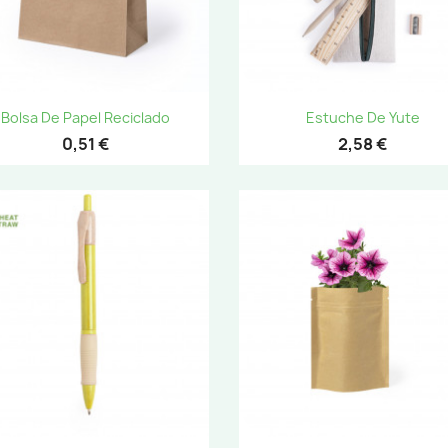
Vista rápida
Vista rápida


Bolsa De Papel Reciclado
Estuche De Yute
0,51 €
2,58 €