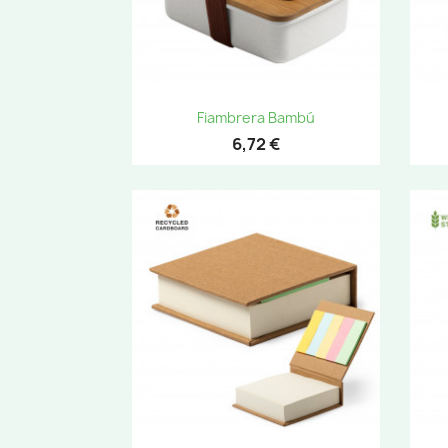
Vista rápida

Fiambrera Bambú
6,72 €