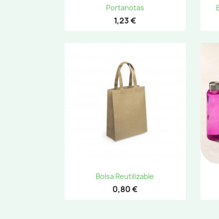
Vista rápida

Portanotas
1,23 €
Vista rápida

Bolsa Reutilizable
0,80 €