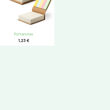
Vista rápida

Portanotas
1,23 €