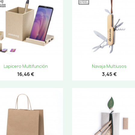
Vista rápida
Vista rápida


Lapicero Multifunción
Navaja Multiusos
16,46 €
3,45 €