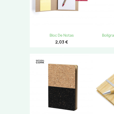
Vista rápida

Bloc De Notas
Bolígr
2,03 €