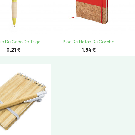
Vista rápida
Vista rápida


afo De Caña De Trigo
Bloc De Notas De Corcho
+1
0,21 €
1,84 €